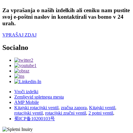
Za vprašanja o naših izdelkih ali ceniku nam pustite
svoj e-poštni naslov in kontaktirali vas bomo v 24
urah.
VPRAŠAJ ZDAJ
Socialno
Vroči izdelki
Zemljevid spletnega mesta
AMP Mobile
Kitajski rotacijski ventil
,
zračna zapora
,
Kitajski ventil
,
rotacijski ventil
,
rotacijski zračni ventil
,
2 potni ventil
,
蜀ICP备10200103号