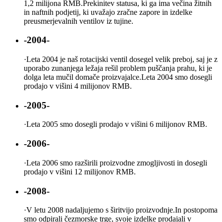
1,2 milijona RMB.Prekinitev statusa, ki ga ima večina žitnih
in naftnih podjetij, ki uvažajo zračne zapore in izdelke
preusmerjevalnih ventilov iz tujine.
-2004-
·
Leta 2004 je naš rotacijski ventil dosegel velik preboj, saj je z
uporabo zunanjega ležaja rešil problem puščanja prahu, ki je
dolga leta mučil domače proizvajalce.Leta 2004 smo dosegli
prodajo v višini 4 milijonov RMB.
-2005-
·
Leta 2005 smo dosegli prodajo v višini 6 milijonov RMB.
-2006-
·
Leta 2006 smo razširili proizvodne zmogljivosti in dosegli
prodajo v višini 12 milijonov RMB.
-2008-
·
V letu 2008 nadaljujemo s širitvijo proizvodnje.In postopoma
smo odpirali čezmorske trge, svoje izdelke prodajali v