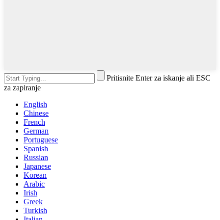
Pritisnite Enter za iskanje ali ESC
za zapiranje
English
Chinese
French
German
Portuguese
Spanish
Russian
Japanese
Korean
Arabic
Irish
Greek
Turkish
Italian