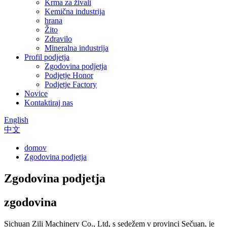
Krma za živali
Kemična industrija
hrana
Žito
Zdravilo
Mineralna industrija
Profil podjetja
Zgodovina podjetja
Podjetje Honor
Podjetje Factory
Novice
Kontaktiraj nas
English
中文
domov
Zgodovina podjetja
Zgodovina podjetja
zgodovina
Sichuan Zili Machinery Co., Ltd, s sedežem v provinci Sečuan, je