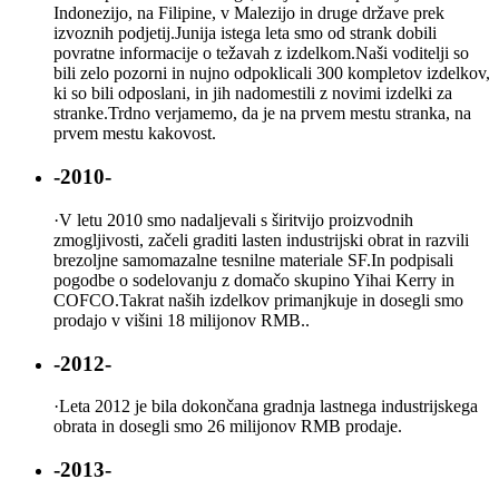
Indonezijo, na Filipine, v Malezijo in druge države prek
izvoznih podjetij.Junija istega leta smo od strank dobili
povratne informacije o težavah z izdelkom.Naši voditelji so
bili zelo pozorni in nujno odpoklicali 300 kompletov izdelkov,
ki so bili odposlani, in jih nadomestili z novimi izdelki za
stranke.Trdno verjamemo, da je na prvem mestu stranka, na
prvem mestu kakovost.
-2010-
·
V letu 2010 smo nadaljevali s širitvijo proizvodnih
zmogljivosti, začeli graditi lasten industrijski obrat in razvili
brezoljne samomazalne tesnilne materiale SF.In podpisali
pogodbe o sodelovanju z domačo skupino Yihai Kerry in
COFCO.Takrat naših izdelkov primanjkuje in dosegli smo
prodajo v višini 18 milijonov RMB..
-2012-
·
Leta 2012 je bila dokončana gradnja lastnega industrijskega
obrata in dosegli smo 26 milijonov RMB prodaje.
-2013-