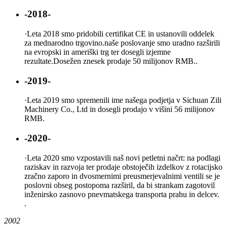
-2018-
·
Leta 2018 smo pridobili certifikat CE in ustanovili oddelek
za mednarodno trgovino.naše poslovanje smo uradno razširili
na evropski in ameriški trg ter dosegli izjemne
rezultate.Dosežen znesek prodaje 50 milijonov RMB..
-2019-
·
Leta 2019 smo spremenili ime našega podjetja v Sichuan Zili
Machinery Co., Ltd in dosegli prodajo v višini 56 milijonov
RMB.
-2020-
·
Leta 2020 smo vzpostavili naš novi petletni načrt: na podlagi
raziskav in razvoja ter prodaje obstoječih izdelkov z rotacijsko
zračno zaporo in dvosmernimi preusmerjevalnimi ventili se je
poslovni obseg postopoma razširil, da bi strankam zagotovil
inženirsko zasnovo pnevmatskega transporta prahu in delcev.
.
2002