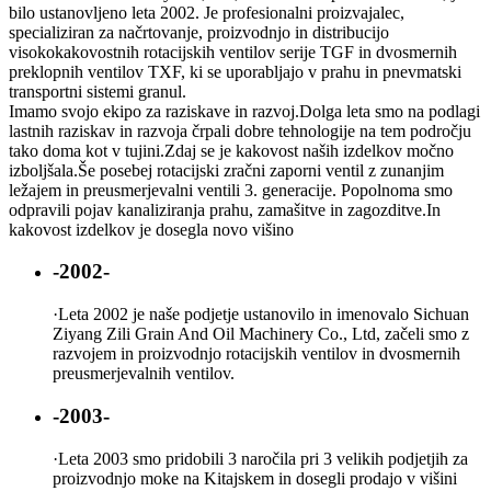
bilo ustanovljeno leta 2002. Je profesionalni proizvajalec,
specializiran za načrtovanje, proizvodnjo in distribucijo
visokokakovostnih rotacijskih ventilov serije TGF in dvosmernih
preklopnih ventilov TXF, ki se uporabljajo v prahu in pnevmatski
transportni sistemi granul.
Imamo svojo ekipo za raziskave in razvoj.Dolga leta smo na podlagi
lastnih raziskav in razvoja črpali dobre tehnologije na tem področju
tako doma kot v tujini.Zdaj se je kakovost naših izdelkov močno
izboljšala.Še posebej rotacijski zračni zaporni ventil z zunanjim
ležajem in preusmerjevalni ventili 3. generacije. Popolnoma smo
odpravili pojav kanaliziranja prahu, zamašitve in zagozditve.In
kakovost izdelkov je dosegla novo višino
-2002-
·
Leta 2002 je naše podjetje ustanovilo in imenovalo Sichuan
Ziyang Zili Grain And Oil Machinery Co., Ltd, začeli smo z
razvojem in proizvodnjo rotacijskih ventilov in dvosmernih
preusmerjevalnih ventilov.
-2003-
·
Leta 2003 smo pridobili 3 naročila pri 3 velikih podjetjih za
proizvodnjo moke na Kitajskem in dosegli prodajo v višini