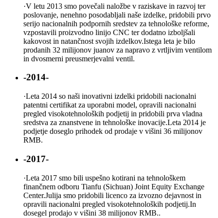
·
V letu 2013 smo povečali naložbe v raziskave in razvoj ter
poslovanje, nenehno posodabljali naše izdelke, pridobili prvo
serijo nacionalnih podpornih sredstev za tehnološke reforme,
vzpostavili proizvodno linijo CNC ter dodatno izboljšali
kakovost in natančnost svojih izdelkov.Istega leta je bilo
prodanih 32 milijonov juanov za napravo z vrtljivim ventilom
in dvosmerni preusmerjevalni ventil.
-2014-
·
Leta 2014 so naši inovativni izdelki pridobili nacionalni
patentni certifikat za uporabni model, opravili nacionalni
pregled visokotehnoloških podjetij in pridobili prva vladna
sredstva za znanstvene in tehnološke inovacije.Leta 2014 je
podjetje doseglo prihodek od prodaje v višini 36 milijonov
RMB.
-2017-
·
Leta 2017 smo bili uspešno kotirani na tehnološkem
finančnem odboru Tianfu (Sichuan) Joint Equity Exchange
Center.Julija smo pridobili licenco za izvozno dejavnost in
opravili nacionalni pregled visokotehnoloških podjetij.In
dosegel prodajo v višini 38 milijonov RMB..