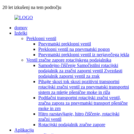
20 let izkušenj na tem področju
domov
Izdelki
Preklopni ventil
Pnevmatski preklopni ventil
Preklopni ventil na pnevmatski pogon
Pnevmatski preklopni ventil iz nerjavečega jekla
Ventil zračne zapore rotacijskega podajalnika
Samodejno čiščenje Samočistilni rotacijski
podajalnik za zračni zaporni ventil Zvezdasti
podajalnik zaporni ventil za zrak
Pihajte skozi tok skozi pozitivni transportni
rotacijski zračni ventil za pnevmatski transportni
sistem za mletje pšenične moke in riža
Podtlačni transportni rotacijski zračni ventil,
zračna zapora za pnevmatski transport pšenične
moke in zrn
Hitro razstavljanje, hitro čiščenje, rotacijski
zračni ventil
Rotacijski podajalnik zračne zapore
Aplikacija